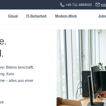
+49 711 4889020
in
Cloud
IT-Sicherheit
Modern-Work
Job
e.
.
e: Biteno beschafft,
ung. Kein
me – alles aus einer
ive