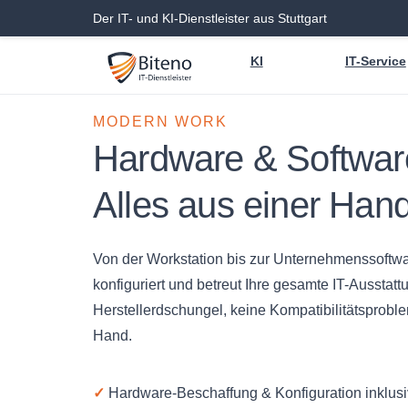
Der IT- und KI-Dienstleister aus Stuttgart
KI
IT-Service
MODERN WORK
Hardware & Softwar
Alles aus einer Hand
Von der Workstation bis zur Unternehmenssoftwar
konfiguriert und betreut Ihre gesamte IT-Ausstatt
Herstellerdschungel, keine Kompatibilitätsproble
Hand.
✓
Hardware-Beschaffung & Konfiguration inklus