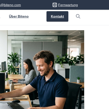
fo@biteno.com
Fernwartung
Kontakt
s
Über Biteno
Search