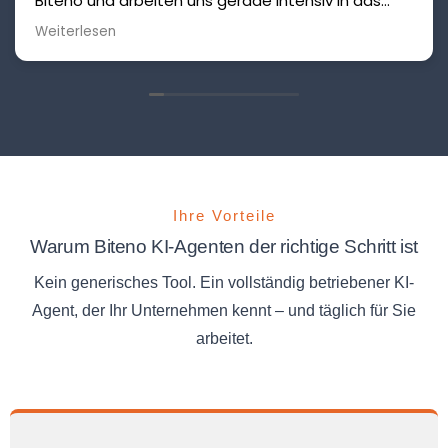
Biteno und arbeiten uns gerade intensiv in das
Thema KI ein. Die Unterstützung durch Biteno ist
Weiterlesen
dabei äußerst hilfreich – absolut zu empfehlen!
Ihre Vorteile
Warum Biteno KI-Agenten der richtige Schritt ist
Kein generisches Tool. Ein vollständig betriebener KI-
Agent, der Ihr Unternehmen kennt – und täglich für Sie
arbeitet.