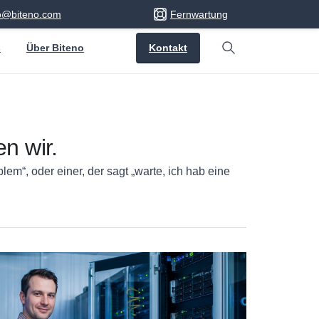
fo@biteno.com
Fernwartung
Kontakt
s
Über Biteno
Search
n wir.
em“, oder einer, der sagt „warte, ich hab eine