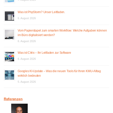
Was ist PhpStorm? Unser Leitfaden.
6. August 2026
Vom Papierstapel zum smarten Workflow: Welche Aufgaben können
im Büro digitalisiert werden?
6. August 2026
Was ist Citrix – Ihr Leitfaden zur Software
6. August 2026
Googles KI-Update – Was die neuen Tools für Ihren KMU-Alltag
wirklich bedeuten
5. August 2026
Referenzen