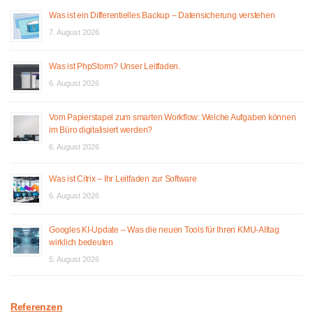
Was ist ein Differentielles Backup – Datensicherung verstehen
7. August 2026
Was ist PhpStorm? Unser Leitfaden.
6. August 2026
Vom Papierstapel zum smarten Workflow: Welche Aufgaben können
im Büro digitalisiert werden?
6. August 2026
Was ist Citrix – Ihr Leitfaden zur Software
6. August 2026
Googles KI-Update – Was die neuen Tools für Ihren KMU-Alltag
wirklich bedeuten
5. August 2026
Referenzen