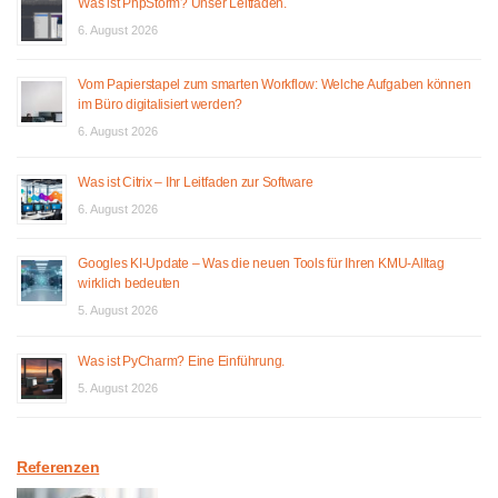
Was ist PhpStorm? Unser Leitfaden.
6. August 2026
Vom Papierstapel zum smarten Workflow: Welche Aufgaben können
im Büro digitalisiert werden?
6. August 2026
Was ist Citrix – Ihr Leitfaden zur Software
6. August 2026
Googles KI-Update – Was die neuen Tools für Ihren KMU-Alltag
wirklich bedeuten
5. August 2026
Was ist PyCharm? Eine Einführung.
5. August 2026
Referenzen