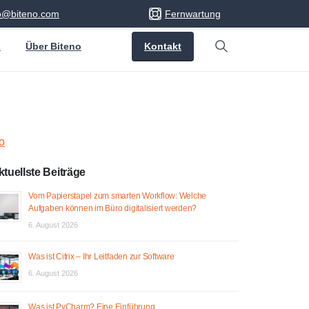
fo@biteno.com
Fernwartung
Kontakt
s
Über Biteno
Search
o
ktuellste Beiträge
Vom Papierstapel zum smarten Workflow: Welche
Aufgaben können im Büro digitalisiert werden?
6. August 2026
Was ist Citrix – Ihr Leitfaden zur Software
6. August 2026
Was ist PyCharm? Eine Einführung.