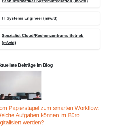
Fachinformatiker Systemintegration (m/w/d)
IT Systems Engineer (m/w/d)
Spezialist Cloud/Rechenzentrums-Betrieb
(m/w/d)
ktuellste Beiträge im Blog
om Papierstapel zum smarten Workflow:
elche Aufgaben können im Büro
igitalisiert werden?