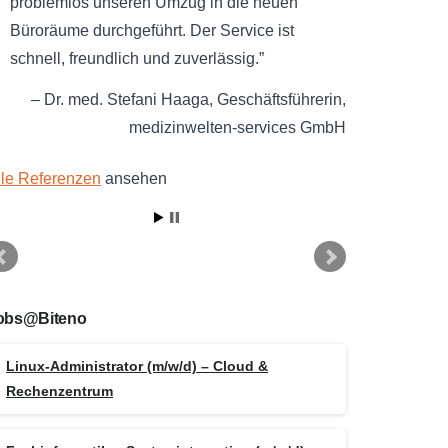
problemlos unseren Umzug in die neuen
Büroräume durchgeführt. Der Service ist
schnell, freundlich und zuverlässig.
Dr. med. Stefani Haaga
Geschäftsführerin
medizinwelten-services GmbH
lle Referenzen
ansehen
obs@Biteno
Linux-Administrator (m/w/d) – Cloud &
Rechenzentrum