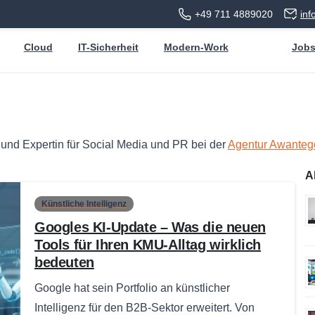
+49 711 4889020
in
Cloud
IT-Sicherheit
Modern-Work
Job
 und Expertin für Social Media und PR bei der
Agentur Awanteg
A
Künstliche Intelligenz
Googles KI-Update – Was die neuen
Tools für Ihren KMU-Alltag wirklich
bedeuten
Google hat sein Portfolio an künstlicher
Intelligenz für den B2B-Sektor erweitert. Von