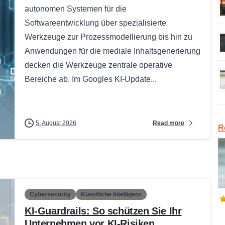
autonomen Systemen für die
Softwareentwicklung über spezialisierte
Werkzeuge zur Prozessmodellierung bis hin zu
Anwendungen für die mediale Inhaltsgenerierung
decken die Werkzeuge zentrale operative
Bereiche ab. Im Googles KI-Update...
Read more
5. August 2026
R
Cybersecurity
Künstliche Intelligenz
KI-Guardrails: So schützen Sie Ihr
Unternehmen vor KI-Risiken