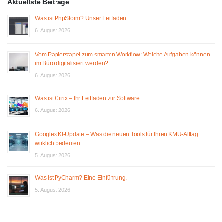
Aktuellste Beiträge
Was ist PhpStorm? Unser Leitfaden.
6. August 2026
Vom Papierstapel zum smarten Workflow: Welche Aufgaben können
im Büro digitalisiert werden?
6. August 2026
Was ist Citrix – Ihr Leitfaden zur Software
6. August 2026
Googles KI-Update – Was die neuen Tools für Ihren KMU-Alltag
wirklich bedeuten
5. August 2026
Was ist PyCharm? Eine Einführung.
5. August 2026