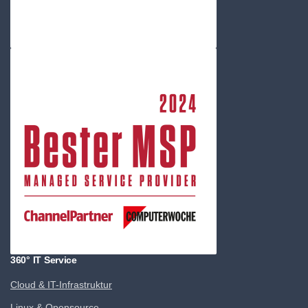
360° IT Service
Cloud & IT-Infrastruktur
Linux & Opensource