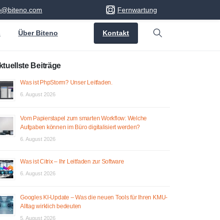
fo@biteno.com
Fernwartung
Kontakt
s
Über Biteno
Search
ktuellste Beiträge
Was ist PhpStorm? Unser Leitfaden.
6. August 2026
Vom Papierstapel zum smarten Workflow: Welche
Aufgaben können im Büro digitalisiert werden?
6. August 2026
Was ist Citrix – Ihr Leitfaden zur Software
6. August 2026
Googles KI-Update – Was die neuen Tools für Ihren KMU-
Alltag wirklich bedeuten
5. August 2026