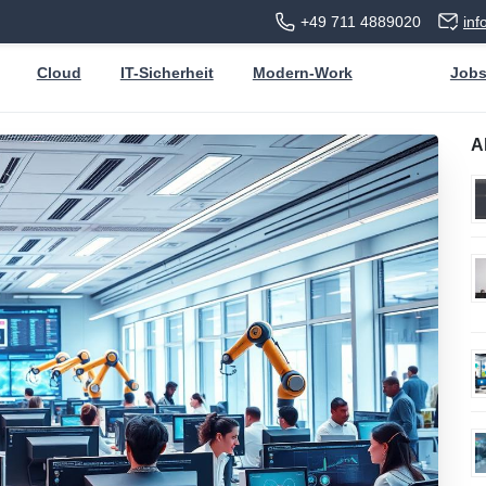
+49 711 4889020
in
Cloud
IT-Sicherheit
Modern-Work
Job
A