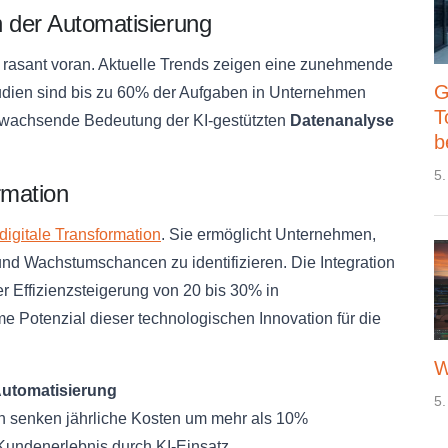
n der Automatisierung
t rasant voran. Aktuelle Trends zeigen eine zunehmende
G
tudien sind bis zu 60% der Aufgaben in Unternehmen
T
die wachsende Bedeutung der KI-gestützten
Datenanalyse
b
5.
rmation
digitale Transformation
. Sie ermöglicht Unternehmen,
nd Wachstumschancen zu identifizieren. Die Integration
r Effizienzsteigerung von 20 bis 30% in
e Potenzial dieser technologischen Innovation für die
W
Automatisierung
5.
 senken jährliche Kosten um mehr als 10%
undenerlebnis durch KI-Einsatz