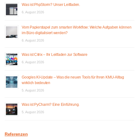
Was ist PhpStorm? Unser Leitfaden.
6. August 2026
Vom Papierstapel zum smarten Workflow: Welche Aufgaben können
im Büro digitalisiert werden?
6. August 2026
Was ist Citrix – Ihr Leitfaden zur Software
6. August 2026
Googles KI-Update – Was die neuen Tools für Ihren KMU-Alltag
wirklich bedeuten
5. August 2026
Was ist PyCharm? Eine Einführung.
5. August 2026
Referenzen