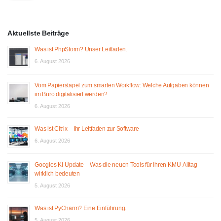
Aktuellste Beiträge
Was ist PhpStorm? Unser Leitfaden.
6. August 2026
Vom Papierstapel zum smarten Workflow: Welche Aufgaben können
im Büro digitalisiert werden?
6. August 2026
Was ist Citrix – Ihr Leitfaden zur Software
6. August 2026
Googles KI-Update – Was die neuen Tools für Ihren KMU-Alltag
wirklich bedeuten
5. August 2026
Was ist PyCharm? Eine Einführung.
5. August 2026