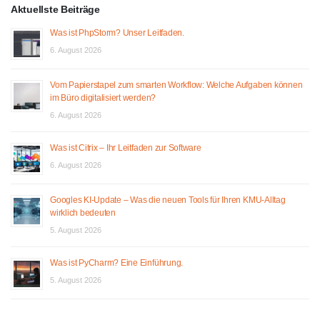
Aktuellste Beiträge
Was ist PhpStorm? Unser Leitfaden.
6. August 2026
Vom Papierstapel zum smarten Workflow: Welche Aufgaben können
im Büro digitalisiert werden?
6. August 2026
Was ist Citrix – Ihr Leitfaden zur Software
6. August 2026
Googles KI-Update – Was die neuen Tools für Ihren KMU-Alltag
wirklich bedeuten
5. August 2026
Was ist PyCharm? Eine Einführung.
5. August 2026