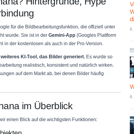
nana? Hintergründe, Hype
V
rbindung
W
d
e für die Bildbearbeitungsfunktion, die offiziell unter
6.
cht wurde. Sie ist in der
Gemini-App
(Googles Plattform
 in der kostenlosen als auch in der Pro-Version.
weiteres KI-Tool, das Bilder generiert.
Es wurde so
rbeitung realistisch, konsistent und natürlich wirken.
sungen auf dem Markt ab, bei denen Bilder häufig
W
6.
nana im Überblick
ir einen Blick auf die wichtigsten Funktionen:
bjekten