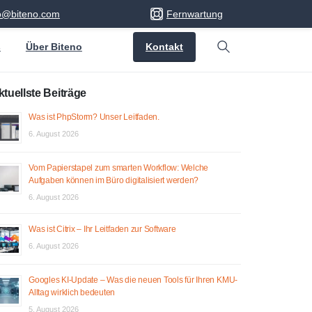
fo@biteno.com
Fernwartung
Kontakt
s
Über Biteno
Search
ktuellste Beiträge
Was ist PhpStorm? Unser Leitfaden.
6. August 2026
Vom Papierstapel zum smarten Workflow: Welche
Aufgaben können im Büro digitalisiert werden?
6. August 2026
Was ist Citrix – Ihr Leitfaden zur Software
6. August 2026
Googles KI-Update – Was die neuen Tools für Ihren KMU-
Alltag wirklich bedeuten
5. August 2026