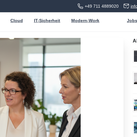
+49 711 4889020
in
Cloud
IT-Sicherheit
Modern-Work
Job
A