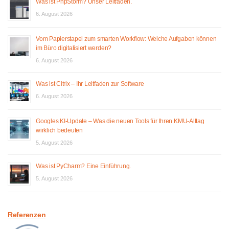
Was ist PhpStorm? Unser Leitfaden.
6. August 2026
Vom Papierstapel zum smarten Workflow: Welche Aufgaben können
im Büro digitalisiert werden?
6. August 2026
Was ist Citrix – Ihr Leitfaden zur Software
6. August 2026
Googles KI-Update – Was die neuen Tools für Ihren KMU-Alltag
wirklich bedeuten
5. August 2026
Was ist PyCharm? Eine Einführung.
5. August 2026
Referenzen