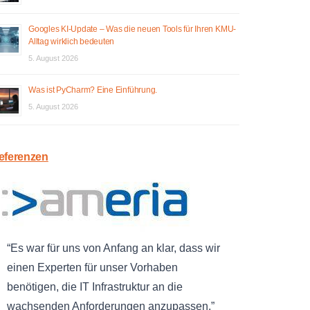
Googles KI-Update – Was die neuen Tools für Ihren KMU-
Alltag wirklich bedeuten
5. August 2026
Was ist PyCharm? Eine Einführung.
5. August 2026
eferenzen
Es war für uns von Anfang an klar, dass wir
einen Experten für unser Vorhaben
benötigen, die IT Infrastruktur an die
wachsenden Anforderungen anzupassen.