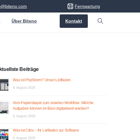
fo@biteno.com
Fernwartung
Kontakt
s
Über Biteno
Search
ktuellste Beiträge
Was ist PhpStorm? Unser Leitfaden.
6. August 2026
Vom Papierstapel zum smarten Workflow: Welche
Aufgaben können im Büro digitalisiert werden?
6. August 2026
Was ist Citrix – Ihr Leitfaden zur Software
6. August 2026