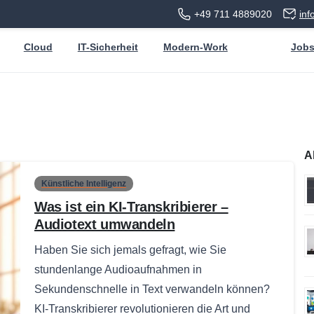
+49 711 4889020
in
Cloud
IT-Sicherheit
Modern-Work
Job
A
Künstliche Intelligenz
Was ist ein KI-Transkribierer –
Audiotext umwandeln
Haben Sie sich jemals gefragt, wie Sie
stundenlange Audioaufnahmen in
Sekundenschnelle in Text verwandeln können?
KI-Transkribierer revolutionieren die Art und