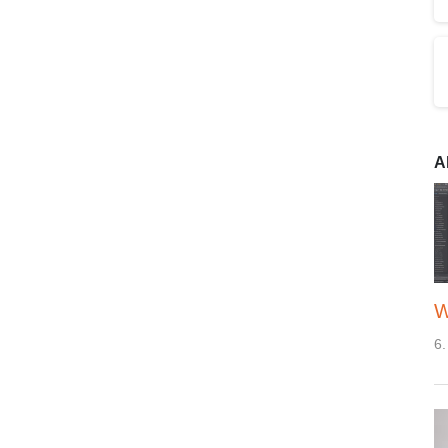
A
W
6.