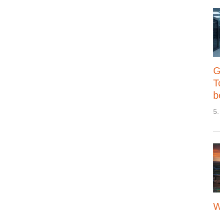
G
T
b
5.
W