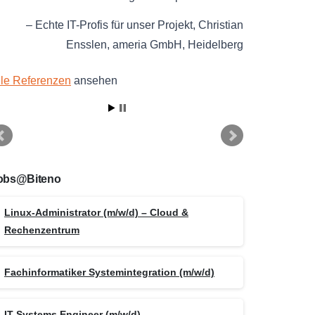
Echte IT-Profis für unser Projekt
Christian
Ensslen
ameria GmbH
Heidelberg
lle Referenzen
ansehen
obs@Biteno
Linux-Administrator (m/w/d) – Cloud &
Rechenzentrum
Fachinformatiker Systemintegration (m/w/d)
IT Systems Engineer (m/w/d)