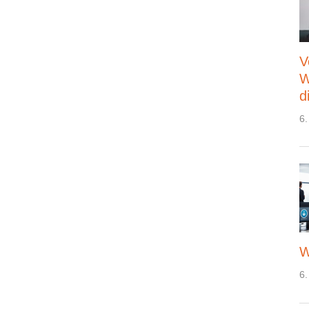
V
W
d
6.
W
6.