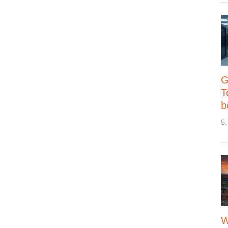
G
T
b
5.
W