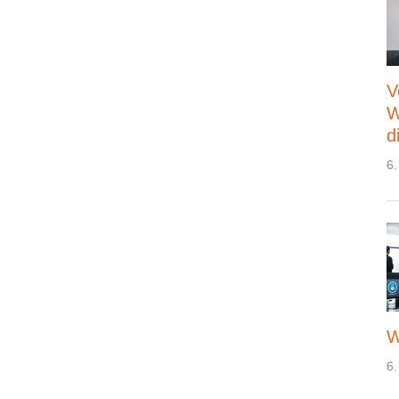
V
W
d
6.
W
6.