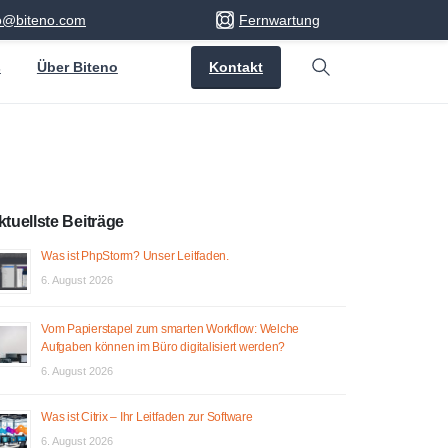
fo@biteno.com
Fernwartung
Kontakt
s
Über Biteno
Search
ktuellste Beiträge
Was ist PhpStorm? Unser Leitfaden.
6. August 2026
Vom Papierstapel zum smarten Workflow: Welche
Aufgaben können im Büro digitalisiert werden?
6. August 2026
Was ist Citrix – Ihr Leitfaden zur Software
6. August 2026