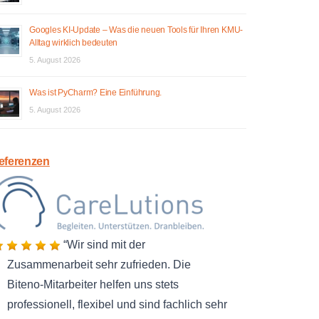
Googles KI-Update – Was die neuen Tools für Ihren KMU-
Alltag wirklich bedeuten
5. August 2026
Was ist PyCharm? Eine Einführung.
5. August 2026
eferenzen
Wir sind mit der
Zusammenarbeit sehr zufrieden. Die
Biteno-Mitarbeiter helfen uns stets
professionell, flexibel und sind fachlich sehr