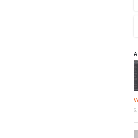
A
W
6.