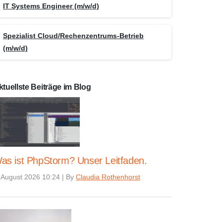
IT Systems Engineer (m/w/d)
Spezialist Cloud/Rechenzentrums-Betrieb
(m/w/d)
ktuellste Beiträge im Blog
as ist PhpStorm? Unser Leitfaden.
 August 2026 10:24
|
By
Claudia Rothenhorst