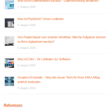
Was ist ein Differentielles Backup – Datensicherung verstehen
7. August 2026
Was ist PhpStorm? Unser Leitfaden.
6. August 2026
Vom Papierstapel zum smarten Workflow: Welche Aufgaben können
im Büro digitalisiert werden?
6. August 2026
Was ist Citrix – Ihr Leitfaden zur Software
6. August 2026
Googles KI-Update – Was die neuen Tools für Ihren KMU-Alltag
wirklich bedeuten
5. August 2026
Referenzen