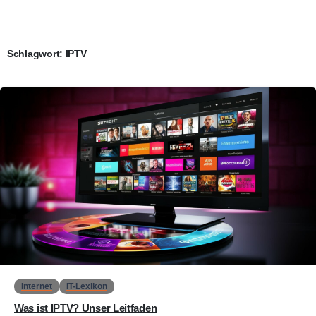
Schlagwort:
IPTV
0
Internet
IT-Lexikon
Was ist IPTV? Unser Leitfaden