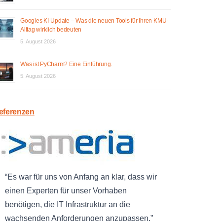
Googles KI-Update – Was die neuen Tools für Ihren KMU-
Alltag wirklich bedeuten
5. August 2026
Was ist PyCharm? Eine Einführung.
5. August 2026
eferenzen
Es war für uns von Anfang an klar, dass wir
einen Experten für unser Vorhaben
benötigen, die IT Infrastruktur an die
wachsenden Anforderungen anzupassen.