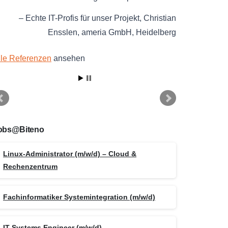
Echte IT-Profis für unser Projekt
Christian
Ensslen
ameria GmbH
Heidelberg
lle Referenzen
ansehen
obs@Biteno
Linux-Administrator (m/w/d) – Cloud &
Rechenzentrum
Fachinformatiker Systemintegration (m/w/d)
IT Systems Engineer (m/w/d)