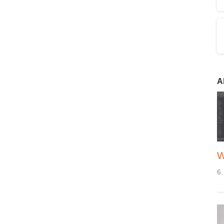
A
W
6.