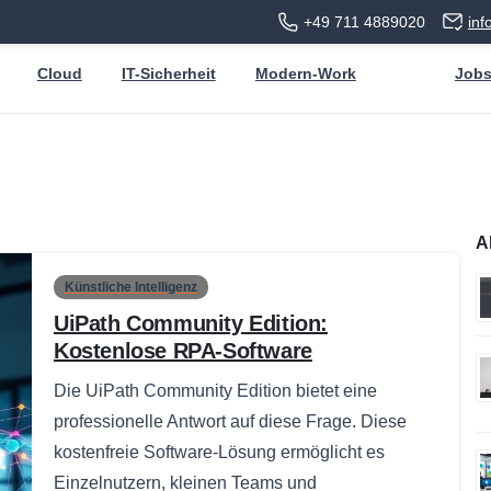
+49 711 4889020
in
Cloud
IT-Sicherheit
Modern-Work
Job
A
Künstliche Intelligenz
UiPath Community Edition:
Kostenlose RPA-Software
Die UiPath Community Edition bietet eine
professionelle Antwort auf diese Frage. Diese
kostenfreie Software-Lösung ermöglicht es
Einzelnutzern, kleinen Teams und