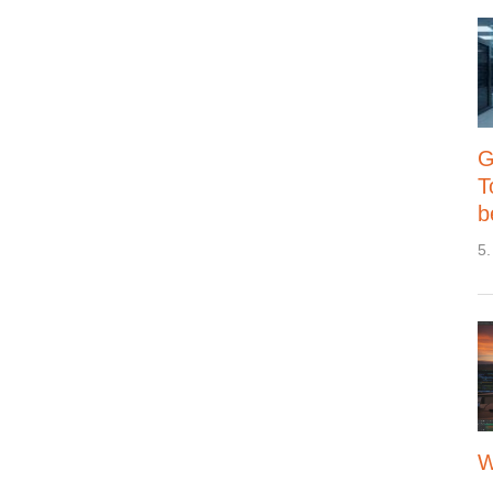
G
T
b
5.
W