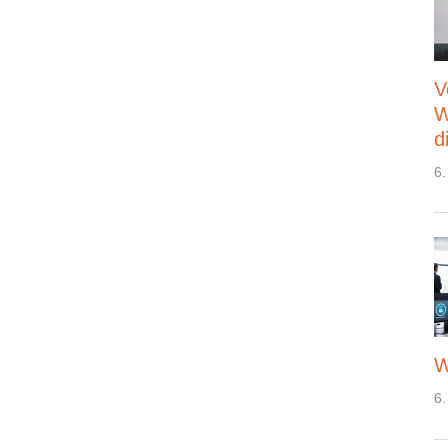
V
W
d
6.
W
6.