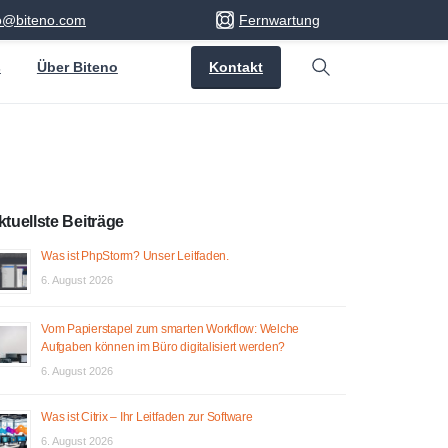
fo@biteno.com
Fernwartung
Kontakt
s
Über Biteno
Search
ktuellste Beiträge
Was ist PhpStorm? Unser Leitfaden.
6. August 2026
Vom Papierstapel zum smarten Workflow: Welche
Aufgaben können im Büro digitalisiert werden?
6. August 2026
Was ist Citrix – Ihr Leitfaden zur Software
6. August 2026