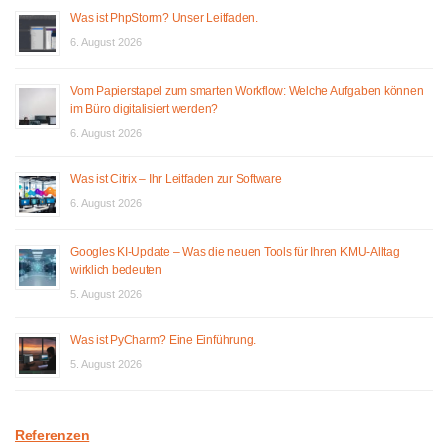
Was ist PhpStorm? Unser Leitfaden.
6. August 2026
Vom Papierstapel zum smarten Workflow: Welche Aufgaben können
im Büro digitalisiert werden?
6. August 2026
Was ist Citrix – Ihr Leitfaden zur Software
6. August 2026
Googles KI-Update – Was die neuen Tools für Ihren KMU-Alltag
wirklich bedeuten
5. August 2026
Was ist PyCharm? Eine Einführung.
5. August 2026
Referenzen