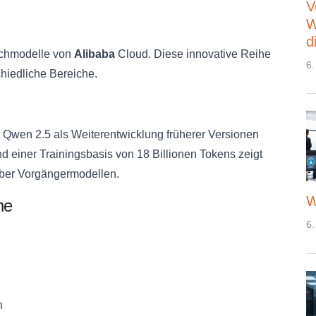
V
W
d
achmodelle von
Alibaba
Cloud. Diese innovative Reihe
6.
chiedliche Bereiche.
 Qwen 2.5 als Weiterentwicklung früherer Versionen
nd einer Trainingsbasis von 18 Billionen Tokens zeigt
er Vorgängermodellen.
W
he
6.
n