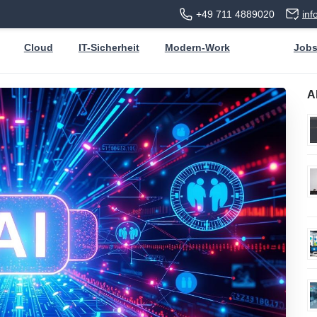
+49 711 4889020
in
Cloud
IT-Sicherheit
Modern-Work
Job
A