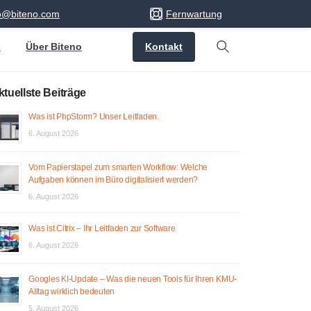
fo@biteno.com
Fernwartung
Kontakt
s
Über Biteno
Search
ktuellste Beiträge
Was ist PhpStorm? Unser Leitfaden.
6. August 2026
Vom Papierstapel zum smarten Workflow: Welche
Aufgaben können im Büro digitalisiert werden?
6. August 2026
Was ist Citrix – Ihr Leitfaden zur Software
6. August 2026
Googles KI-Update – Was die neuen Tools für Ihren KMU-
Alltag wirklich bedeuten
5. August 2026