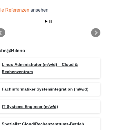
lle Referenzen
ansehen
obs@Biteno
Linux-Administrator (m/w/d) – Cloud &
Rechenzentrum
Fachinformatiker Systemintegration (m/w/d)
IT Systems Engineer (m/w/d)
Spezialist Cloud/Rechenzentrums-Betrieb