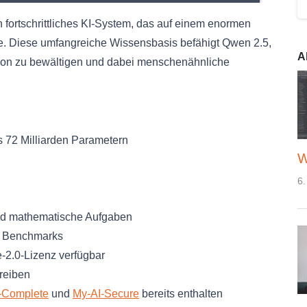
 fortschrittliches KI-System, das auf einem enormen
de. Diese umfangreiche Wissensbasis befähigt Qwen 2.5,
A
ion zu bewältigen und dabei menschenähnliche
s 72 Milliarden Parametern
W
6.
und mathematische Aufgaben
in Benchmarks
-2.0-Lizenz verfügbar
treiben
-Complete
und
My-AI-Secure
bereits enthalten