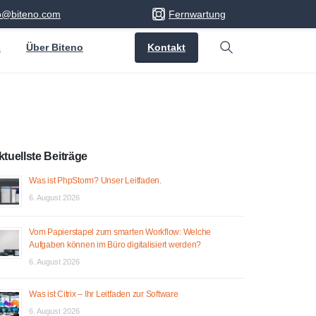
fo@biteno.com
Fernwartung
Kontakt
s
Über Biteno
Search
ktuellste Beiträge
Was ist PhpStorm? Unser Leitfaden.
6. August 2026
Vom Papierstapel zum smarten Workflow: Welche
Aufgaben können im Büro digitalisiert werden?
6. August 2026
Was ist Citrix – Ihr Leitfaden zur Software
6. August 2026