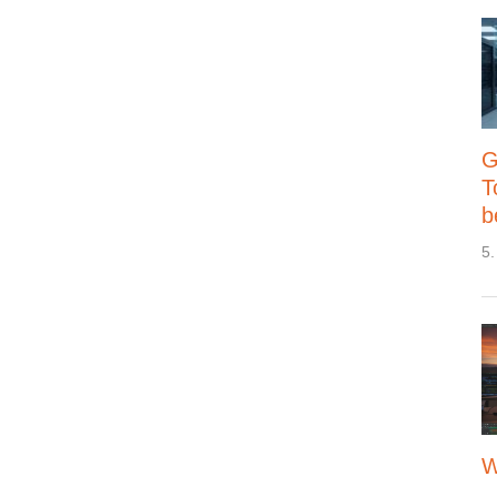
G
T
b
5.
W