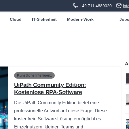
+49 711 4889020
in
Cloud
IT-Sicherheit
Modern-Work
Job
A
Künstliche Intelligenz
UiPath Community Edition:
Kostenlose RPA-Software
Die UiPath Community Edition bietet eine
professionelle Antwort auf diese Frage. Diese
kostenfreie Software-Lösung ermöglicht es
Einzelnutzern, kleinen Teams und