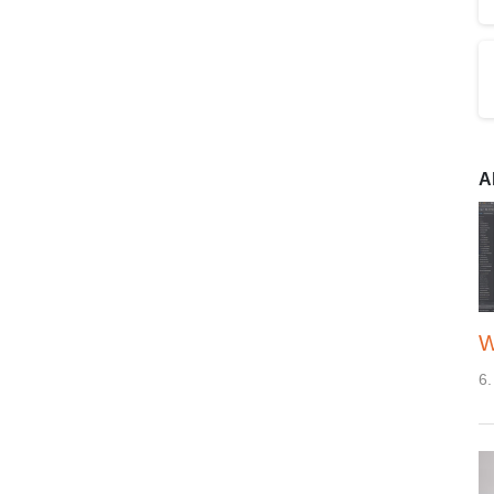
A
W
6.