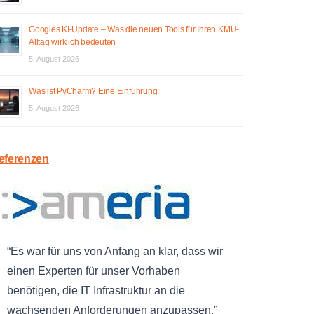
Googles KI-Update – Was die neuen Tools für Ihren KMU-
Alltag wirklich bedeuten
5. August 2026
Was ist PyCharm? Eine Einführung.
5. August 2026
eferenzen
Es war für uns von Anfang an klar, dass wir
einen Experten für unser Vorhaben
benötigen, die IT Infrastruktur an die
wachsenden Anforderungen anzupassen.