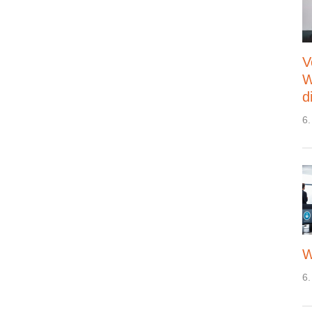
V
W
d
6.
W
6.