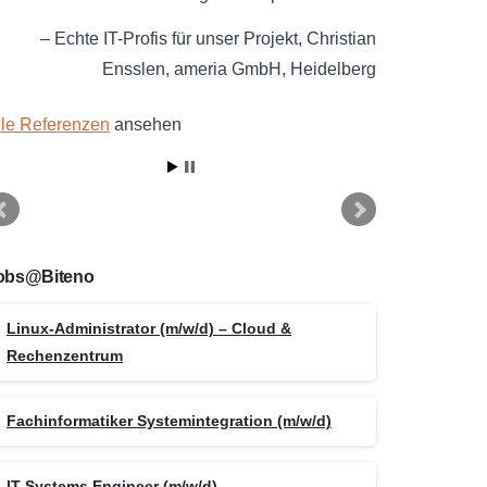
Echte IT-Profis für unser Projekt
Christian
Ensslen
ameria GmbH
Heidelberg
lle Referenzen
ansehen
obs@Biteno
Linux-Administrator (m/w/d) – Cloud &
Rechenzentrum
Fachinformatiker Systemintegration (m/w/d)
IT Systems Engineer (m/w/d)