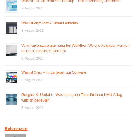
Was ist ein Differentielles Backup – Datensicherung verstehen
7. August 2026
Was ist PhpStorm? Unser Leitfaden.
6. August 2026
Vom Papierstapel zum smarten Workflow: Welche Aufgaben können
im Büro digitalisiert werden?
6. August 2026
Was ist Citrix – Ihr Leitfaden zur Software
6. August 2026
Googles KI-Update – Was die neuen Tools für Ihren KMU-Alltag
wirklich bedeuten
5. August 2026
Referenzen