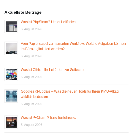
Aktuellste Beiträge
Was ist PhpStorm? Unser Leitfaden.
6. August 2026
Vom Papierstapel zum smarten Workflow: Welche Aufgaben können
im Büro digitalisiert werden?
6. August 2026
Was ist Citrix – Ihr Leitfaden zur Software
6. August 2026
Googles KI-Update – Was die neuen Tools für Ihren KMU-Alltag
wirklich bedeuten
5. August 2026
Was ist PyCharm? Eine Einführung.
5. August 2026