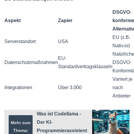
DSGVO-
Aspekt
Zapier
konform
Alternati
EU (z.B.
Serverstandort
USA
Nativ.io)
Natürlich
EU-
Datenschutzmaßnahmen
DSGVO-
Standardvertragsklauseln
Konformit
Variiert je
Integrationen
Über 3.000
nach
Anbieter
Was ist Codellama -
Der KI-
Mehr zum
Thema:
Programmierassistent