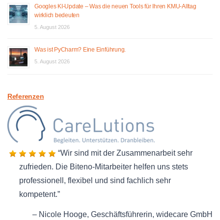
Googles KI-Update – Was die neuen Tools für Ihren KMU-Alltag
wirklich bedeuten
5. August 2026
Was ist PyCharm? Eine Einführung.
5. August 2026
Referenzen
Wir sind mit der Zusammenarbeit sehr
zufrieden. Die Biteno-Mitarbeiter helfen uns stets
professionell, flexibel und sind fachlich sehr
kompetent.
Nicole Hooge
Geschäftsführerin
widecare GmbH