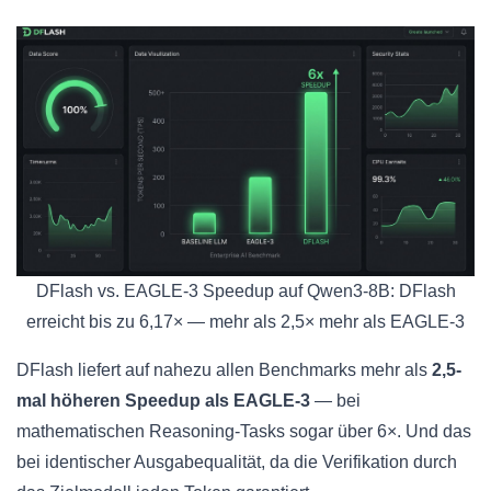
DFlash vs. EAGLE-3 Speedup auf Qwen3-8B: DFlash
erreicht bis zu 6,17× — mehr als 2,5× mehr als EAGLE-3
DFlash liefert auf nahezu allen Benchmarks mehr als
2,5-
mal höheren Speedup als EAGLE-3
— bei
mathematischen Reasoning-Tasks sogar über 6×. Und das
bei identischer Ausgabequalität, da die Verifikation durch