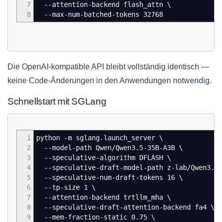
7
--attention-backend flash_attn \
8
--max-num-batched-tokens 32768
Die OpenAI-kompatible API bleibt vollständig identisch —
keine Code-Änderungen in den Anwendungen notwendig.
Schnellstart mit SGLang
1
python -m sglang.launch_server \
2
--model-path Qwen/Qwen3.5-35B-A3B \
3
--speculative-algorithm DFLASH \
4
--speculative-draft-model-path z-lab/Qwen3.5-
5
--speculative-num-draft-tokens 16 \
6
--tp-size 1 \
7
--attention-backend trtllm_mha \
8
--speculative-draft-attention-backend fa4 \
9
--mem-fraction-static 0.75 \