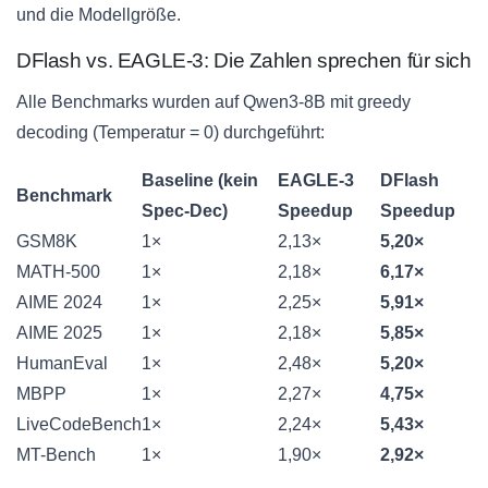
und die Modellgröße.
DFlash vs. EAGLE-3: Die Zahlen sprechen für sich
Alle Benchmarks wurden auf Qwen3-8B mit greedy
decoding (Temperatur = 0) durchgeführt:
Baseline (kein
EAGLE-3
DFlash
Benchmark
Spec-Dec)
Speedup
Speedup
GSM8K
1×
2,13×
5,20×
MATH-500
1×
2,18×
6,17×
AIME 2024
1×
2,25×
5,91×
AIME 2025
1×
2,18×
5,85×
HumanEval
1×
2,48×
5,20×
MBPP
1×
2,27×
4,75×
LiveCodeBench
1×
2,24×
5,43×
MT-Bench
1×
1,90×
2,92×