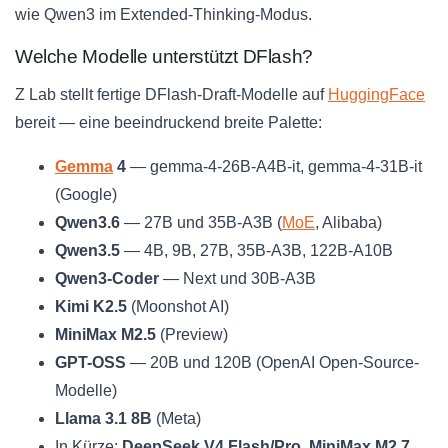
wie Qwen3 im Extended-Thinking-Modus.
Welche Modelle unterstützt DFlash?
Z Lab stellt fertige DFlash-Draft-Modelle auf
HuggingFace
bereit — eine beeindruckend breite Palette:
Gemma
4
— gemma-4-26B-A4B-it, gemma-4-31B-it
(Google)
Qwen3.6
— 27B und 35B-A3B (
MoE
, Alibaba)
Qwen3.5
— 4B, 9B, 27B, 35B-A3B, 122B-A10B
Qwen3-Coder
— Next und 30B-A3B
Kimi K2.5
(Moonshot AI)
MiniMax M2.5
(Preview)
GPT-OSS
— 20B und 120B (OpenAI Open-Source-
Modelle)
Llama 3.1 8B
(Meta)
In Kürze:
DeepSeek V4 Flash/Pro
,
MiniMax M2.7