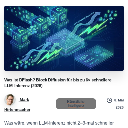
Was
ist
DFlash?
Block
Diffusion
für
bis
zu
6×
schnellere
LLM-Inferenz
(2026)
Mark
8. Mai
Künstliche
Intelligenz
2026
Hirtenmacher
Was wäre, wenn LLM-Inferenz nicht 2–3-mal schneller