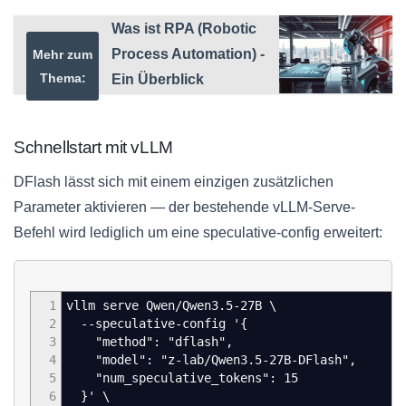
Was ist RPA (Robotic
Process Automation) -
Mehr zum
Thema:
Ein Überblick
Schnellstart mit vLLM
DFlash lässt sich mit einem einzigen zusätzlichen
Parameter aktivieren — der bestehende vLLM-Serve-
Befehl wird lediglich um eine speculative-config erweitert:
1
vllm serve Qwen/Qwen3.5-27B \
2
--speculative-config '{
3
"method": "dflash",
4
"model": "z-lab/Qwen3.5-27B-DFlash",
5
"num_speculative_tokens": 15
6
}' \