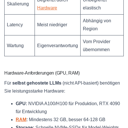
Skalierung
Hardware
elastisch
Abhängig von
Latency
Meist niedriger
Region
Vom Provider
Wartung
Eigenverantwortung
übernommen
Hardware-Anforderungen (GPU, RAM)
Für
selbst gehostete LLMs
(nicht API-basiert) benötigen
Sie leistungsstarke Hardware:
GPU:
NVIDIA A100/H100 für Produktion, RTX 4090
für Entwicklung
RAM
:
Mindestens 32 GB, besser 64-128 GB
Storage:
Schnelle NVMe-SSDs für Model-Weights