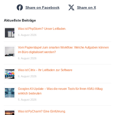
Share on Facebook
Share on X
Aktuellste Beiträge
Was ist PhpStorm? Unser Leitfaden.
6. August 2026
Vom Papierstapel zum smarten Workflow: Welche Aufgaben können
im Büro digitalisiert werden?
6. August 2026
Was ist Citrix – Ihr Leitfaden zur Software
6. August 2026
Googles KI-Update – Was die neuen Tools für Ihren KMU-Alltag
wirklich bedeuten
5. August 2026
Was ist PyCharm? Eine Einführung.