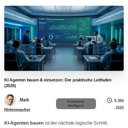
KI
Agenten
bauen
&
einsetzen:
Der
praktische
Leitfaden
(2026)
Mark
8. Mai
Künstliche
Intelligenz
2026
Hirtenmacher
KI-Agenten bauen
ist der nächste logische Schritt,