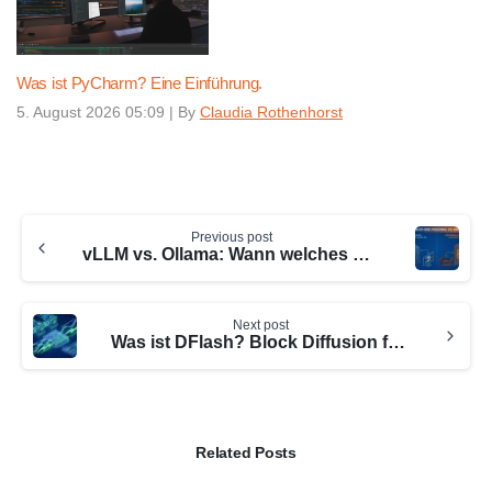
Was ist PyCharm? Eine Einführung.
5. August 2026 05:09
|
By
Claudia Rothenhorst
Continue
Previous post
Reading
vLLM vs. Ollama: Wann welches LLM-Framework? (2026)
Next post
Was ist DFlash? Block Diffusion für bis zu 6× schnellere LLM-Inferenz (2026)
Related Posts