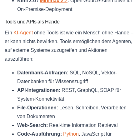
Kimi 2.6 /
Minimax 2.7
:
Open-Source-Alternative für
On-Premise-Deployment
Tools und APIs als Hände
Ein
KI-Agent
ohne Tools ist wie ein Mensch ohne Hände –
er kann nichts bewirken. Tools ermöglichen dem Agenten,
auf externe Systeme zuzugreifen und Aktionen
auszuführen:
Datenbank-Abfragen:
SQL, NoSQL, Vektor-
Datenbanken für Wissenszugriff
API-Integrationen:
REST, GraphQL, SOAP für
System-Konnektivität
File-Operationen:
Lesen, Schreiben, Verarbeiten
von Dokumenten
Web-Search:
Real-time Information Retrieval
Code-Ausführung:
Python
, JavaScript für