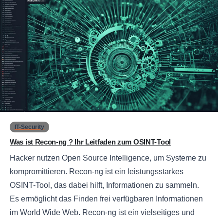
0
IT-Security
Was ist Recon-ng ? Ihr Leitfaden zum OSINT-Tool
Hacker nutzen Open Source Intelligence, um Systeme zu
kompromittieren. Recon-ng ist ein leistungsstarkes
OSINT-Tool, das dabei hilft, Informationen zu sammeln.
Es ermöglicht das Finden frei verfügbaren Informationen
im World Wide Web. Recon-ng ist ein vielseitiges und