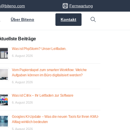
fo@biteno.com
Fernwartung
Kontakt
s
Über Biteno
Search
ktuellste Beiträge
Was ist PhpStorm? Unser Leitfaden.
6. August 2026
Vom Papierstapel zum smarten Workflow: Welche
Aufgaben können im Büro digitalisiert werden?
6. August 2026
Was ist Citrix – Ihr Leitfaden zur Software
6. August 2026
Googles KI-Update – Was die neuen Tools für Ihren KMU-
Alltag wirklich bedeuten
5. August 2026