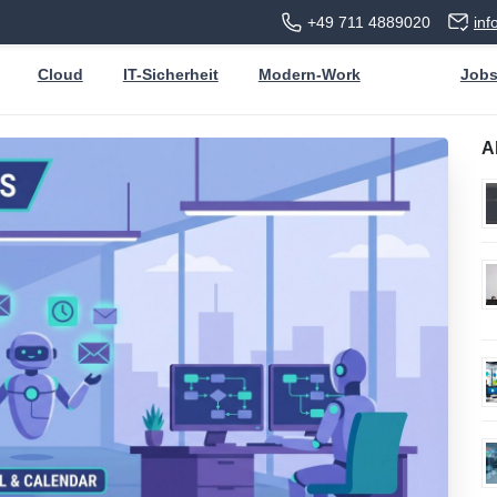
+49 711 4889020
in
Cloud
IT-Sicherheit
Modern-Work
Job
A