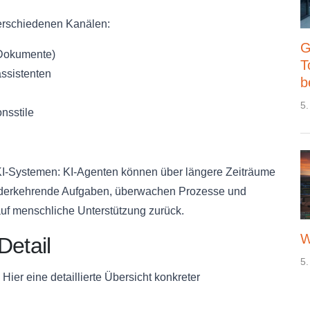
verschiedenen Kanälen:
G
 Dokumente)
T
ssistenten
b
5.
nsstile
KI-Systemen: KI-Agenten können über längere Zeiträume
iederkehrende Aufgaben, überwachen Prozesse und
auf menschliche Unterstützung zurück.
W
Detail
5.
ier eine detaillierte Übersicht konkreter