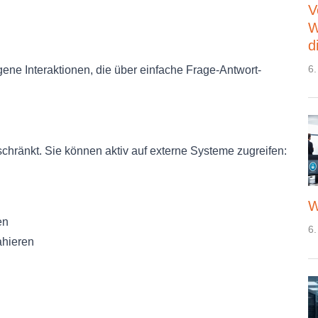
V
W
d
6.
gene Interaktionen, die über einfache Frage-Antwort-
schränkt. Sie können aktiv auf externe Systeme zugreifen:
W
en
6.
ahieren