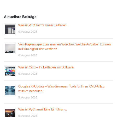
Aktuellste Beiträge
Was ist PhpStorm? Unser Leitfaden.
6. August 2026
Vom Papierstapel zum smarten Workflow: Welche Aufgaben können
im Büro digitalisiert werden?
6. August 2026
Was ist Citrix – Ihr Leitfaden zur Software
6. August 2026
Googles KI-Update – Was die neuen Tools für Ihren KMU-Alltag
wirklich bedeuten
5. August 2026
Was ist PyCharm? Eine Einführung.
5. August 2026