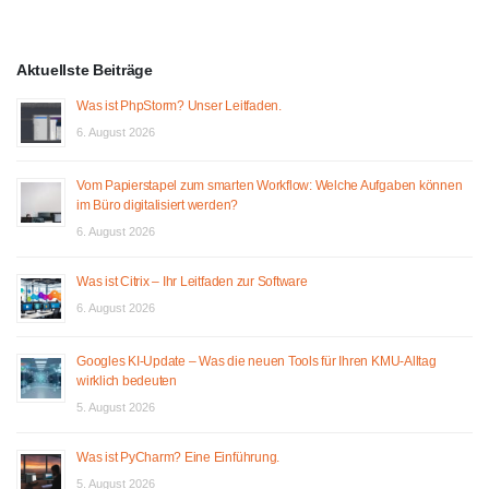
Aktuellste Beiträge
Was ist PhpStorm? Unser Leitfaden.
6. August 2026
Vom Papierstapel zum smarten Workflow: Welche Aufgaben können
im Büro digitalisiert werden?
6. August 2026
Was ist Citrix – Ihr Leitfaden zur Software
6. August 2026
Googles KI-Update – Was die neuen Tools für Ihren KMU-Alltag
wirklich bedeuten
5. August 2026
Was ist PyCharm? Eine Einführung.
5. August 2026