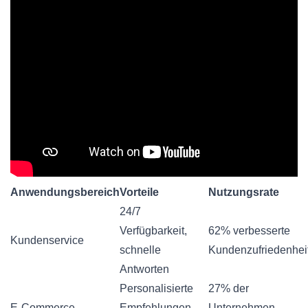
Anwendungsbereich
Vorteile
Nutzungsrate
24/7
Verfügbarkeit,
62% verbesserte
Kundenservice
schnelle
Kundenzufriedenhei
Antworten
Personalisierte
27% der
E-Commerce
Empfehlungen,
Unternehmen