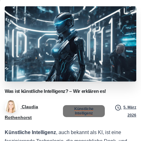
Was
ist
künstliche
Intelligenz?
–
Wir
erklären
es!
Claudia
5. März
Künstliche
Intelligenz
2026
Rothenhorst
Künstliche Intelligenz
, auch bekannt als KI, ist eine