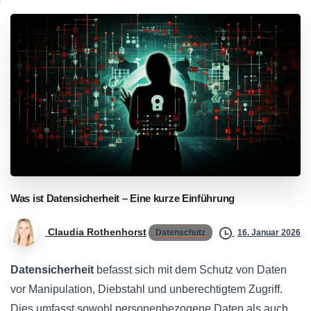
Was
ist
Datensicherheit
–
Eine
kurze
Einführung
Claudia Rothenhorst
Datenschutz
16. Januar 2026
Datensicherheit
befasst sich mit dem Schutz von Daten
vor Manipulation, Diebstahl und unberechtigtem Zugriff.
Dies umfasst sowohl personenbezogene Daten als auch