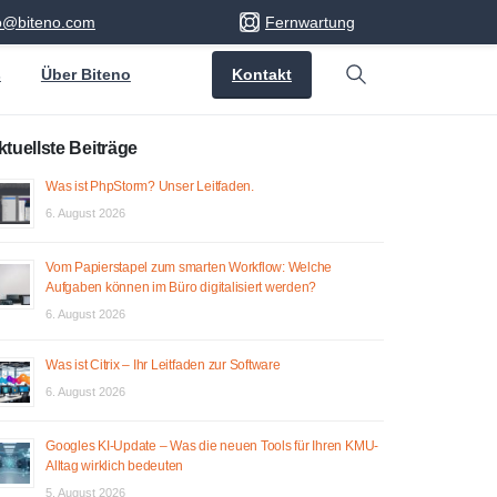
fo@biteno.com
Fernwartung
Kontakt
s
Über Biteno
Search
ktuellste Beiträge
Was ist PhpStorm? Unser Leitfaden.
6. August 2026
Vom Papierstapel zum smarten Workflow: Welche
Aufgaben können im Büro digitalisiert werden?
6. August 2026
Was ist Citrix – Ihr Leitfaden zur Software
6. August 2026
Googles KI-Update – Was die neuen Tools für Ihren KMU-
Alltag wirklich bedeuten
5. August 2026