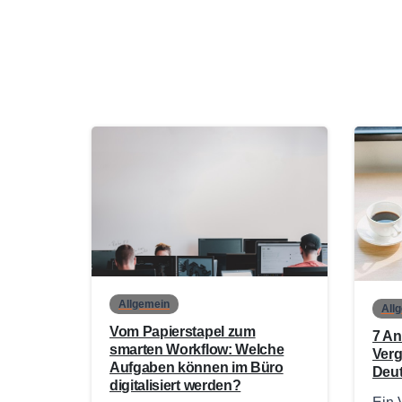
0
Allgemein
All
Vom Papierstapel zum
7 An
smarten Workflow: Welche
Verg
Aufgaben können im Büro
Deu
digitalisiert werden?