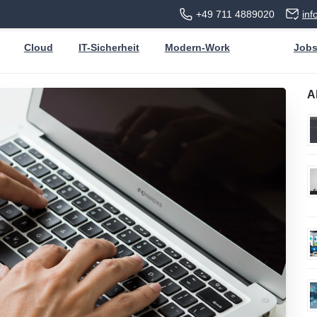
+49 711 4889020
in
Cloud
IT-Sicherheit
Modern-Work
Job
A