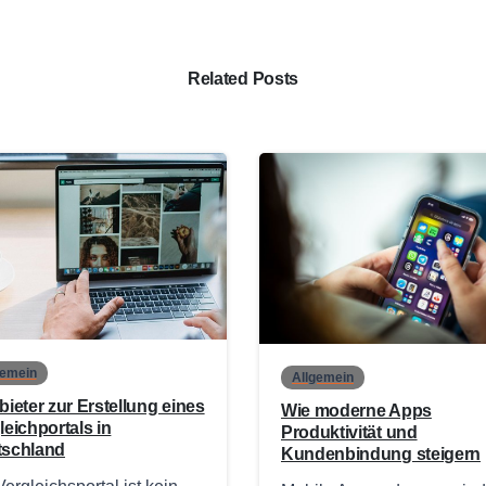
Related Posts
0
gemein
Allgemein
bieter zur Erstellung eines
Wie moderne Apps
leichportals in
Produktivität und
tschland
Kundenbindung steigern