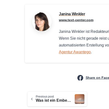
Janina Winkler
www.text-center.com
Janina Winkler ist Redakteu
Wenn Sie nicht gerade reist u
automatisierten Erstellung v
Agentur Awantego
.
Share on Fac
Continue
Previous post
Reading
Was ist ein Embedding Modell: KI Technologie erklärt