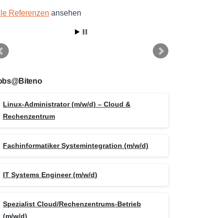
lle Referenzen
ansehen
obs@Biteno
Linux-Administrator (m/w/d) – Cloud &
Rechenzentrum
Fachinformatiker Systemintegration (m/w/d)
IT Systems Engineer (m/w/d)
Spezialist Cloud/Rechenzentrums-Betrieb
(m/w/d)