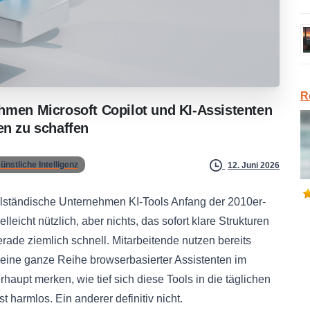
R
ehmen
Microsoft
Copilot
und
KI-Assistenten
en
zu
schaffen
ünstliche Intelligenz
12. Juni 2026
telständische Unternehmen KI-Tools Anfang der 2010er-
lleicht nützlich, aber nichts, das sofort klare Strukturen
erade ziemlich schnell. Mitarbeitende nutzen bereits
eine ganze Reihe browserbasierter Assistenten im
haupt merken, wie tief sich diese Tools in die täglichen
 harmlos. Ein anderer definitiv nicht.