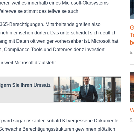
cherer, weil es innerhalb eines Microsoft-Ökosystems
fairerweise stimmt das teilweise auch.
-365-Berechtigungen. Mitarbeitende greifen also
G
ohnehin einsehen dürfen. Das unterscheidet sich deutlich
T
ng mit Daten oft weniger vorhersehbar ist. Microsoft hat
b
n, Compliance-Tools und Datenresidenz investiert.
5.
ur weil Microsoft draufsteht.
eigern Sie Ihren Umsatz
W
5.
 wird sogar riskanter, sobald KI vergessene Dokumente
Schwache Berechtigungsstrukturen gewinnen plötzlich