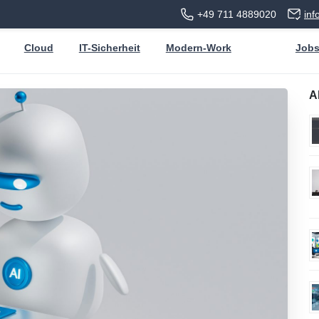
+49 711 4889020
in
Cloud
IT-Sicherheit
Modern-Work
Job
A