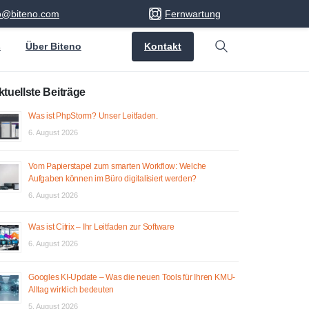
fo@biteno.com
Fernwartung
Kontakt
s
Über Biteno
Search
ktuellste Beiträge
Was ist PhpStorm? Unser Leitfaden.
6. August 2026
Vom Papierstapel zum smarten Workflow: Welche
Aufgaben können im Büro digitalisiert werden?
6. August 2026
Was ist Citrix – Ihr Leitfaden zur Software
6. August 2026
Googles KI-Update – Was die neuen Tools für Ihren KMU-
Alltag wirklich bedeuten
5. August 2026