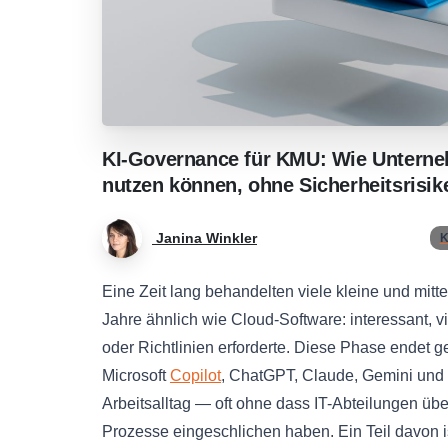
KI-Governance
für
KMU:
Wie
Untern
nutzen
können,
ohne
Sicherheitsrisik
Janina Winkler
K
Eine Zeit lang behandelten viele kleine und mit
Jahre ähnlich wie Cloud-Software: interessant, vie
oder Richtlinien erforderte. Diese Phase endet g
Microsoft
Copilot
, ChatGPT, Claude, Gemini und 
Arbeitsalltag — oft ohne dass IT-Abteilungen über
Prozesse eingeschlichen haben. Ein Teil davon ist