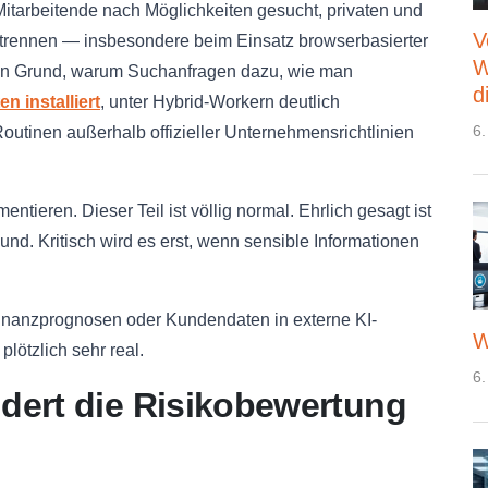
tarbeitende nach Möglichkeiten gesucht, privaten und
V
 trennen — insbesondere beim Einsatz browserbasierter
W
 ein Grund, warum Suchanfragen dazu, wie man
d
 installiert
, unter Hybrid-Workern deutlich
6.
utinen außerhalb offizieller Unternehmensrichtlinien
ntieren. Dieser Teil ist völlig normal. Ehrlich gesagt ist
d. Kritisch wird es erst, wenn sensible Informationen
Finanzprognosen oder Kundendaten in externe KI-
W
ötzlich sehr real.
6.
ndert die Risikobewertung