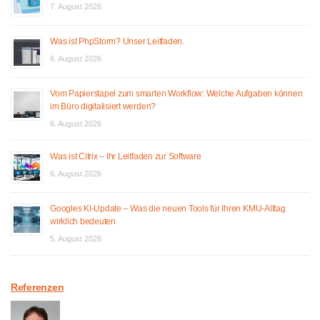
7. August 2026
Was ist PhpStorm? Unser Leitfaden.
6. August 2026
Vom Papierstapel zum smarten Workflow: Welche Aufgaben können
im Büro digitalisiert werden?
6. August 2026
Was ist Citrix – Ihr Leitfaden zur Software
6. August 2026
Googles KI-Update – Was die neuen Tools für Ihren KMU-Alltag
wirklich bedeuten
5. August 2026
Referenzen