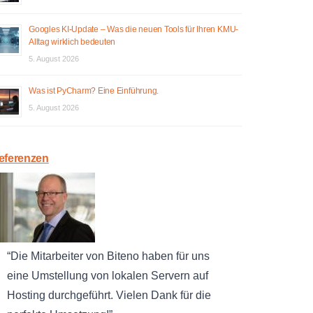
Googles KI-Update – Was die neuen Tools für Ihren KMU-
Alltag wirklich bedeuten
5. August 2026
Was ist PyCharm? Eine Einführung.
5. August 2026
eferenzen
Die Mitarbeiter von Biteno haben für uns
eine Umstellung von lokalen Servern auf
Hosting durchgeführt. Vielen Dank für die