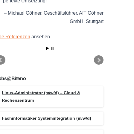
perfekte Umsetzung!
Michael Göhner
Geschäftsführer
AIT Göhner
GmbH
Stuttgart
lle Referenzen
ansehen
obs@Biteno
Linux-Administrator (m/w/d) – Cloud &
Rechenzentrum
Fachinformatiker Systemintegration (m/w/d)