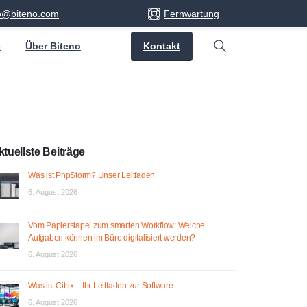
fo@biteno.com
Fernwartung
Kontakt
s
Über Biteno
Search
ktuellste Beiträge
Was ist PhpStorm? Unser Leitfaden.
6. August 2026
Vom Papierstapel zum smarten Workflow: Welche
Aufgaben können im Büro digitalisiert werden?
6. August 2026
Was ist Citrix – Ihr Leitfaden zur Software
6. August 2026