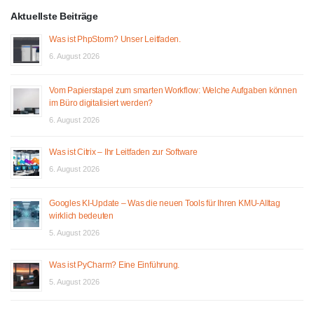
Aktuellste Beiträge
Was ist PhpStorm? Unser Leitfaden.
6. August 2026
Vom Papierstapel zum smarten Workflow: Welche Aufgaben können
im Büro digitalisiert werden?
6. August 2026
Was ist Citrix – Ihr Leitfaden zur Software
6. August 2026
Googles KI-Update – Was die neuen Tools für Ihren KMU-Alltag
wirklich bedeuten
5. August 2026
Was ist PyCharm? Eine Einführung.
5. August 2026