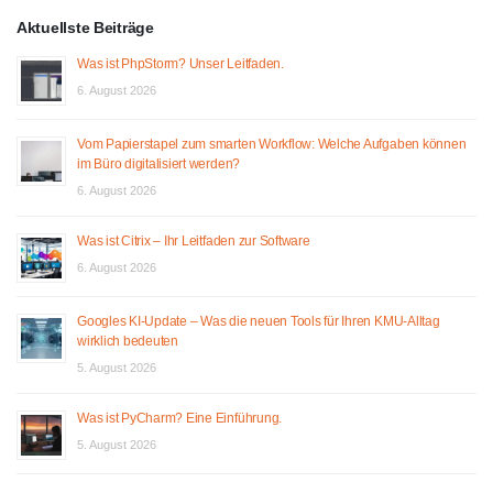
Aktuellste Beiträge
Was ist PhpStorm? Unser Leitfaden.
6. August 2026
Vom Papierstapel zum smarten Workflow: Welche Aufgaben können
im Büro digitalisiert werden?
6. August 2026
Was ist Citrix – Ihr Leitfaden zur Software
6. August 2026
Googles KI-Update – Was die neuen Tools für Ihren KMU-Alltag
wirklich bedeuten
5. August 2026
Was ist PyCharm? Eine Einführung.
5. August 2026