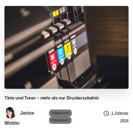
Tinte
und
Toner
–
mehr
als
nur
Druckerzubehör
Janina
Allgemein
1. Februar
Hardware
2024
Winkler