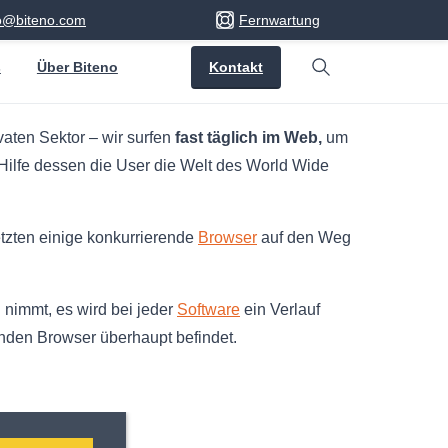
fo@biteno.com
Fernwartung
Kontakt
s
Über Biteno
Search
vaten Sektor – wir surfen
fast täglich im Web,
um
Hilfe dessen die User die Welt des World Wide
tzten einige konkurrierende
Browser
auf den Weg
 nimmt, es wird bei jeder
Software
ein Verlauf
nden Browser überhaupt befindet.