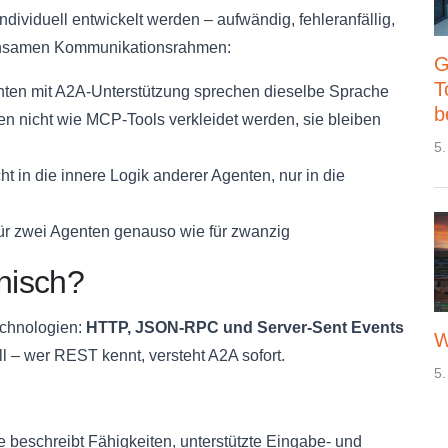
ividuell entwickelt werden – aufwändig, fehleranfällig,
meinsamen Kommunikationsrahmen:
G
T
ten mit A2A-Unterstützung sprechen dieselbe Sprache
b
 nicht wie MCP-Tools verkleidet werden, sie bleiben
5.
t in die innere Logik anderer Agenten, nur in die
 für zwei Agenten genauso wie für zwanzig
hnisch?
echnologien:
HTTP, JSON-RPC und Server-Sent Events
W
ll – wer REST kennt, versteht A2A sofort.
5.
e beschreibt Fähigkeiten, unterstützte Eingabe- und