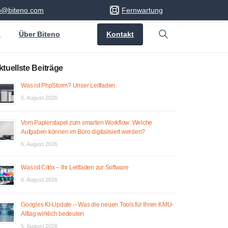
fo@biteno.com
Fernwartung
Kontakt
s
Über Biteno
Search
ktuellste Beiträge
Was ist PhpStorm? Unser Leitfaden.
6. August 2026
Vom Papierstapel zum smarten Workflow: Welche
Aufgaben können im Büro digitalisiert werden?
6. August 2026
Was ist Citrix – Ihr Leitfaden zur Software
6. August 2026
Googles KI-Update – Was die neuen Tools für Ihren KMU-
Alltag wirklich bedeuten
5. August 2026