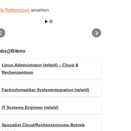
lle Referenzen
ansehen
obs@Biteno
Linux-Administrator (m/w/d) – Cloud &
Rechenzentrum
Fachinformatiker Systemintegration (m/w/d)
IT Systems Engineer (m/w/d)
Spezialist Cloud/Rechenzentrums-Betrieb