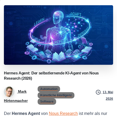
Hermes
Agent:
Der
selbstlernende
KI-Agent
von
Nous
Research
(2026)
Automation
Mark
13. Mai
Künstliche Intelligenz
2026
Hirtenmacher
Software
Der
Hermes Agent
von
Nous Research
ist mehr als nur