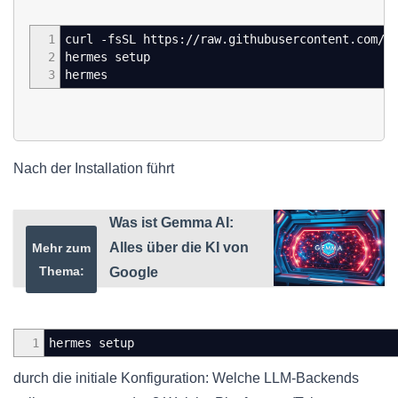
1
curl -fsSL https://raw.githubusercontent.com/N
2
hermes setup
3
hermes
Nach der Installation führt
Was ist Gemma AI:
Alles über die KI von
Mehr zum
Thema:
Google
1
hermes setup
durch die initiale Konfiguration: Welche LLM-Backends