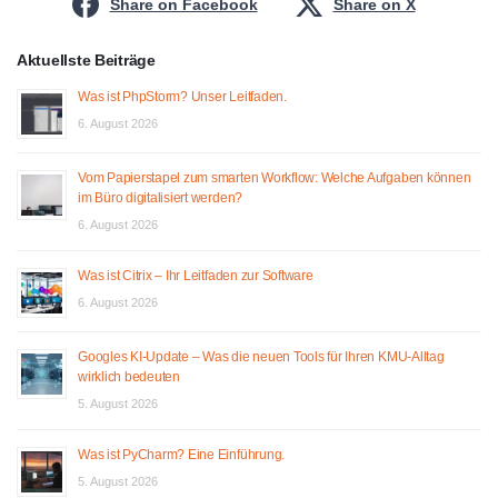
Share on Facebook
Share on X
Aktuellste Beiträge
Was ist PhpStorm? Unser Leitfaden.
6. August 2026
Vom Papierstapel zum smarten Workflow: Welche Aufgaben können
im Büro digitalisiert werden?
6. August 2026
Was ist Citrix – Ihr Leitfaden zur Software
6. August 2026
Googles KI-Update – Was die neuen Tools für Ihren KMU-Alltag
wirklich bedeuten
5. August 2026
Was ist PyCharm? Eine Einführung.
5. August 2026