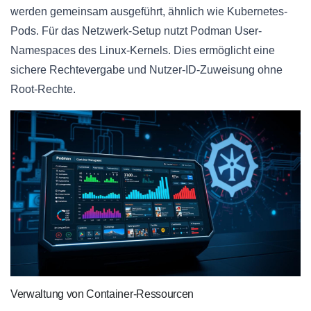
werden gemeinsam ausgeführt, ähnlich wie Kubernetes-
Pods. Für das Netzwerk-Setup nutzt Podman User-
Namespaces des Linux-Kernels. Dies ermöglicht eine
sichere Rechtevergabe und Nutzer-ID-Zuweisung ohne
Root-Rechte.
Verwaltung von Container-Ressourcen