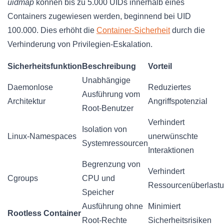
uidmap
können bis zu 5.000 UIDs innerhalb eines
Containers zugewiesen werden, beginnend bei UID
100.000. Dies erhöht die
Container-Sicherheit
durch die
Verhinderung von Privilegien-Eskalation.
Sicherheitsfunktion
Beschreibung
Vorteil
Unabhängige
Daemonlose
Reduziertes
Ausführung vom
Architektur
Angriffspotenzial
Root-Benutzer
Verhindert
Isolation von
Linux-Namespaces
unerwünschte
Systemressourcen
Interaktionen
Begrenzung von
Verhindert
Cgroups
CPU und
Ressourcenüberlast
Speicher
Ausführung ohne
Minimiert
Rootless Container
Root-Rechte
Sicherheitsrisiken