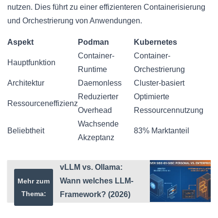
nutzen. Dies führt zu einer effizienteren Containerisierung
und Orchestrierung von Anwendungen.
Aspekt
Podman
Kubernetes
Container-
Container-
Hauptfunktion
Runtime
Orchestrierung
Architektur
Daemonless
Cluster-basiert
Reduzierter
Optimierte
Ressourceneffizienz
Overhead
Ressourcennutzung
Wachsende
Beliebtheit
83% Marktanteil
Akzeptanz
vLLM vs. Ollama:
Wann welches LLM-
Mehr zum
Thema:
Framework? (2026)