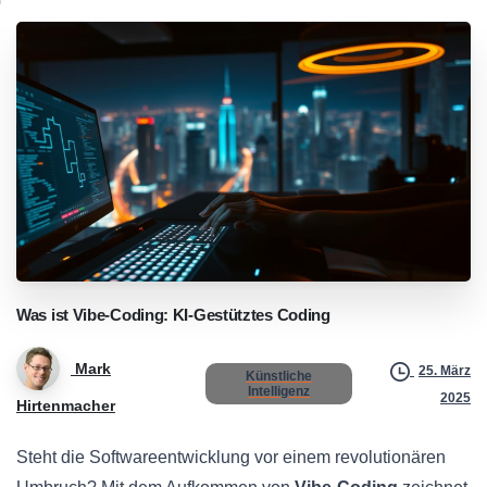
Was
ist
Vibe-Coding:
KI-Gestütztes
Coding
Mark
25. März
Künstliche
Intelligenz
2025
Hirtenmacher
Steht die Softwareentwicklung vor einem revolutionären