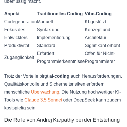
überflüssig macht.
Aspekt
Traditionelles Coding
Vibe-Coding
Codegeneration
Manuell
KI-gestützt
Fokus des
Syntax und
Konzept und
Entwicklers
Implementierung
Architektur
Produktivität
Standard
Signifikant erhöht
Erfordert
Offen für Nicht-
Zugänglichkeit
Programmierkenntnisse
Programmierer
Trotz der Vorteile birgt
ai-coding
auch Herausforderungen.
Qualitätskontrolle und Sicherheitsrisiken erfordern
menschliche
Überwachung
. Die Nutzung hochwertiger KI-
Tools wie
Claude 3.5 Sonnet
oder DeepSeek kann zudem
kostspielig sein.
Die Rolle von Andrej Karpathy bei der Entstehung