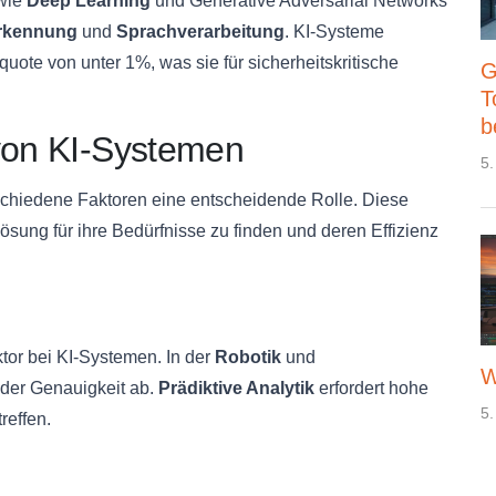
 wie
Deep Learning
und Generative Adversarial Networks
erkennung
und
Sprachverarbeitung
. KI-Systeme
quote von unter 1%, was sie für sicherheitskritische
G
T
b
 von KI-Systemen
5.
schiedene Faktoren eine entscheidende Rolle. Diese
sung für ihre Bedürfnisse zu finden und deren Effizienz
ktor bei KI-Systemen. In der
Robotik
und
W
n der Genauigkeit ab.
Prädiktive Analytik
erfordert hohe
5.
reffen.