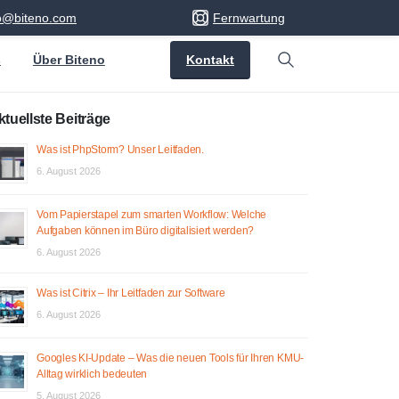
fo@biteno.com
Fernwartung
Kontakt
s
Über Biteno
Search
ktuellste Beiträge
Was ist PhpStorm? Unser Leitfaden.
6. August 2026
Vom Papierstapel zum smarten Workflow: Welche
Aufgaben können im Büro digitalisiert werden?
6. August 2026
Was ist Citrix – Ihr Leitfaden zur Software
6. August 2026
Googles KI-Update – Was die neuen Tools für Ihren KMU-
Alltag wirklich bedeuten
5. August 2026