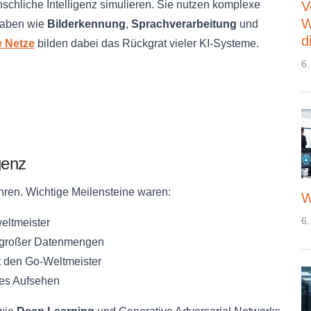
chliche Intelligenz simulieren. Sie nutzen komplexe
V
W
gaben wie
Bilderkennung
,
Sprachverarbeitung
und
d
 Netze
bilden dabei das Rückgrat vieler KI-Systeme.
6.
genz
hren. Wichtige Meilensteine waren:
W
6.
eltmeister
t großer Datenmengen
 den Go-Weltmeister
tes Aufsehen