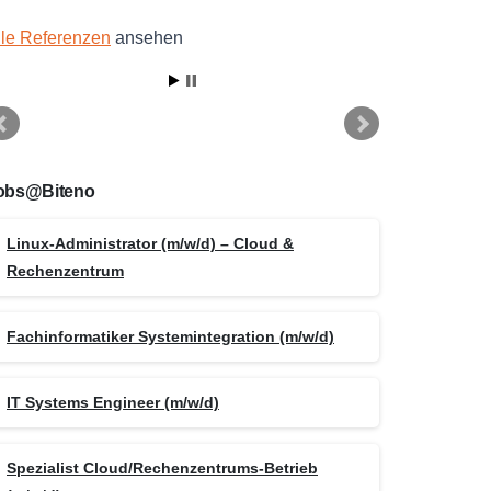
lle Referenzen
ansehen
obs@Biteno
Linux-Administrator (m/w/d) – Cloud &
Rechenzentrum
Fachinformatiker Systemintegration (m/w/d)
IT Systems Engineer (m/w/d)
Spezialist Cloud/Rechenzentrums-Betrieb