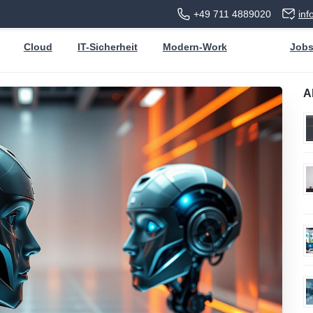
+49 711 4889020
in
Cloud
IT-Sicherheit
Modern-Work
Job
A