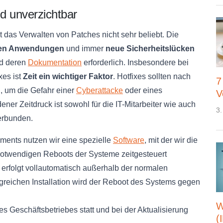
d unverzichtbar
st das Verwalten von Patches nicht sehr beliebt. Die
rten Anwendungen
und immer
neue
Sicherheitslücken
nd deren
Dokumentation
erforderlich. Insbesondere bei
xes ist
Zeit ein wichtiger Faktor
. Hotfixes sollten nach
7
n, um die Gefahr einer
Cyberattacke
oder eines
V
ner Zeitdruck ist sowohl für die IT-Mitarbeiter wie auch
3.
verbunden.
nts nutzen wir eine spezielle
Software
, mit der wir die
e notwendigen Reboots der Systeme zeitgesteuert
 erfolgt vollautomatisch außerhalb der normalen
greichen Installation wird der Reboot des Systems gegen
W
es Geschäftsbetriebes statt und bei der Aktualisierung
(