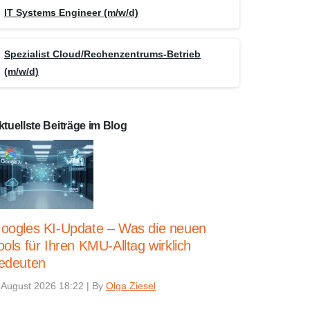
IT Systems Engineer (m/w/d)
Spezialist Cloud/Rechenzentrums-Betrieb
(m/w/d)
ktuellste Beiträge im Blog
oogles KI-Update – Was die neuen
ools für Ihren KMU-Alltag wirklich
edeuten
 August 2026 18:22
|
By
Olga Ziesel