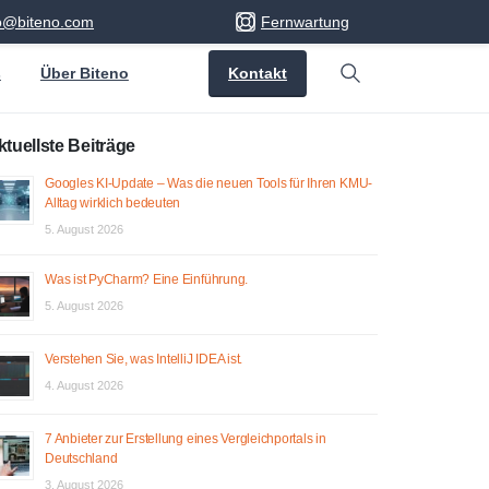
fo@biteno.com
Fernwartung
Kontakt
s
Über Biteno
Search
ktuellste Beiträge
Googles KI-Update – Was die neuen Tools für Ihren KMU-
Alltag wirklich bedeuten
5. August 2026
Was ist PyCharm? Eine Einführung.
5. August 2026
Verstehen Sie, was IntelliJ IDEA ist.
4. August 2026
7 Anbieter zur Erstellung eines Vergleichportals in
Deutschland
3. August 2026