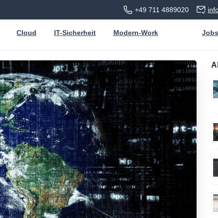
+49 711 4889020
in
Cloud
IT-Sicherheit
Modern-Work
Job
A