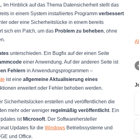
„. Im Hinblick auf das Thema Datensicherheit stellt das
reits in einem System installiertes Programm
verbessert
hler oder eine Sicherheitslücke in einem bereits
rt sich ein Patch, um das
Problem zu beheben
, ohne
en.
A
ates
unterschieden. Ein Bugfix auf der einen Seite
grammcode
einer Anwendung. Auf der anderen Seite ist
hen Fehlern
in Anwendungsprogrammen –
te
ist eine
allgemeine Aktualisierung eines
J
ktionen erweitert oder Fehler behoben werden.
Sicherheitslücken erstellen und veröffentlichen die
den mehr oder weniger
regelmäßig veröffentlicht
. Ein
Updates ist
Microsoft
. Der Softwarehersteller
onat Updates für die
Windows
Betriebssysteme und
DGE und Office.