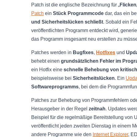
Patch ist die englische Bezeichnung für „
Flicken
Patch
ein
Stück Programmcode
dar, das ein be
und Sicherheitslücken schließt
. Sobald ein Fe
veröffentlichten Programm entdeckt wird, generie
das Programm insgesamt neu erstellen zu müss
Patches werden in
Bugfixes
,
Hotfixes
und
Upd
behebt einen
grundsätzlichen Fehler im Pro
ein Hotfix eine
schnelle Behebung von kritisc
beispielsweise bei
Sicherheitslücken
. Ein
Upda
Softwareprogramms
, bei dem die Programmfun
Patches zur Behebung von Programmfehlern oder 
Herausgeber in der Regel
zeitnah
. Updates wer
Beispiel für die regelmäßige Bereitstellung von 
veröffentlicht jeden zweiten Dienstag in einem M
andere Programme wie den
Internet Explorer
, E