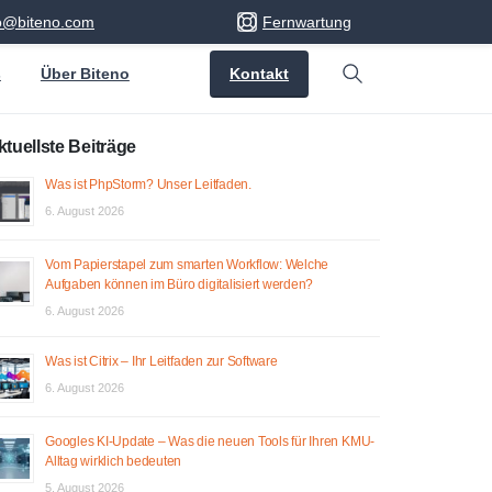
fo@biteno.com
Fernwartung
Kontakt
s
Über Biteno
Search
ktuellste Beiträge
Was ist PhpStorm? Unser Leitfaden.
6. August 2026
Vom Papierstapel zum smarten Workflow: Welche
Aufgaben können im Büro digitalisiert werden?
6. August 2026
Was ist Citrix – Ihr Leitfaden zur Software
6. August 2026
Googles KI-Update – Was die neuen Tools für Ihren KMU-
Alltag wirklich bedeuten
5. August 2026