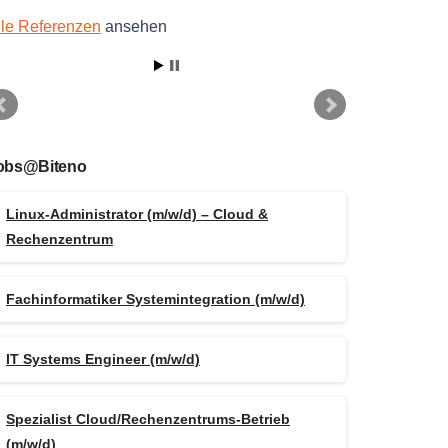
lle Referenzen
ansehen
obs@Biteno
Linux-Administrator (m/w/d) – Cloud &
Rechenzentrum
Fachinformatiker Systemintegration (m/w/d)
IT Systems Engineer (m/w/d)
Spezialist Cloud/Rechenzentrums-Betrieb
(m/w/d)