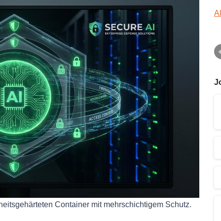
A
J
heitsgehärteten Container mit mehrschichtigem Schutz.