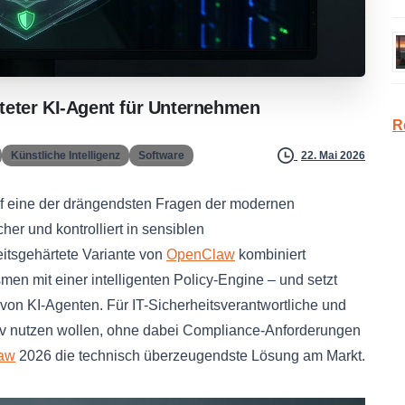
teter
KI-Agent
für
Unternehmen
R
Künstliche Intelligenz
Software
22. Mai 2026
 eine der drängendsten Fragen der modernen
er und kontrolliert in sensiblen
itsgehärtete Variante von
OpenClaw
kombiniert
 mit einer intelligenten Policy-Engine – und setzt
von KI-Agenten. Für IT-Sicherheitsverantwortliche und
tiv nutzen wollen, ohne dabei Compliance-Anforderungen
aw
2026 die technisch überzeugendste Lösung am Markt.