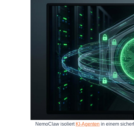
NemoClaw isoliert
KI-Agenten
in einem sicher