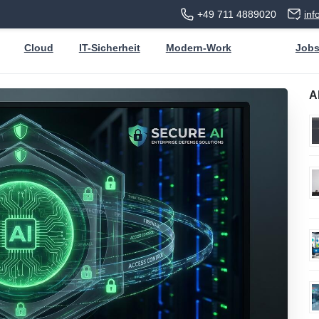
+49 711 4889020
in
Cloud
IT-Sicherheit
Modern-Work
Job
A