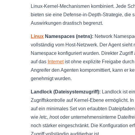
Linux-Kernel-Mechanismen kombiniert. Jede Schi
bieten sie eine Defense-in-Depth-Strategie, die 
Auswirkungen drastisch begrenzt.
Linux
Namespaces (netns):
Network Namespace
vollständig vom Host-Netzwerk. Der Agent sieht n
Namespace konfiguriert wurden. Direkter Zugriff
auf das
Internet
ist ohne explizite Freigabe durc
Angreifer den Agenten kompromittiert, kann er k
genehmigt wurden.
Landlock (Dateisystemzugriff):
Landlock ist ei
Zugriffskontrolle auf Kernel-Ebene ermöglicht.
auf ein minimales Set von erlaubten Dateipfaden
wie /etc, /root oder unternehmensinterne Dateifr
noch stärker eingeschränkt. Die Konfiguration erf
Zugriff vollständig auditierbar ist.