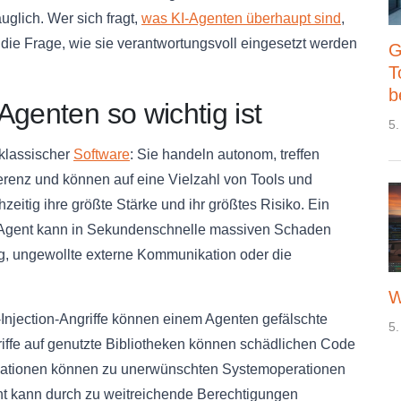
auglich. Wer sich fragt,
was KI-Agenten überhaupt sind
,
 die Frage, wie sie verantwortungsvoll eingesetzt werden
G
T
b
Agenten so wichtig ist
5.
klassischer
Software
: Sie handeln autonom, treffen
renz und können auf eine Vielzahl von Tools und
zeitig ihre größte Stärke und ihr größtes Risiko. Ein
 KI-Agent kann in Sekundenschnelle massiven Schaden
g, ungewollte externe Kommunikation oder die
W
-Injection-Angriffe können einem Agenten gefälschte
5.
ffe auf genutzte Bibliotheken können schädlichen Code
inationen können zu unerwünschten Systemoperationen
gent kann durch zu weitreichende Berechtigungen