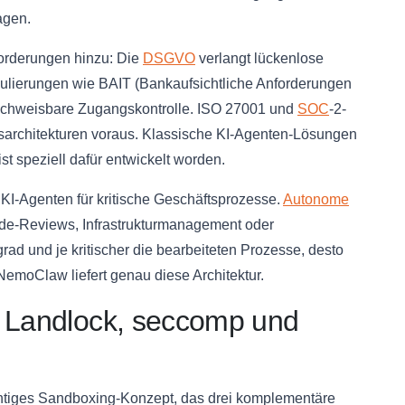
agen.
forderungen hinzu: Die
DSGVO
verlangt lückenlose
gulierungen wie BAIT (Bankaufsichtliche Anforderungen
nachweisbare Zugangskontrolle. ISO 27001 und
SOC
-2-
tsarchitekturen voraus. Klassische KI-Agenten-Lösungen
t speziell dafür entwickelt worden.
I-Agenten für kritische Geschäftsprozesse.
Autonome
e-Reviews, Infrastrukturmanagement oder
d und je kritischer die bearbeiteten Prozesse, desto
. NemoClaw liefert genau diese Architektur.
: Landlock, seccomp und
htiges Sandboxing-Konzept, das drei komplementäre