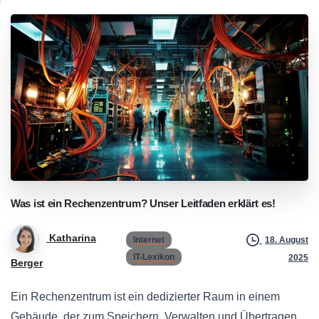
Was
ist
ein
Rechenzentrum?
Unser
Leitfaden
erklärt
es!
Katharina
Internet
18. August
IT-Lexikon
2025
Berger
Ein Rechenzentrum ist ein dedizierter Raum in einem
Gebäude, der zum Speichern, Verwalten und Übertragen